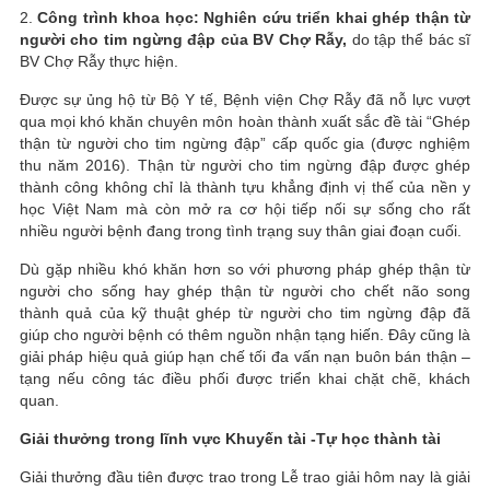
2.
Công trình khoa học: Nghiên cứu triển khai ghép thận từ
người cho tim ngừng đập của BV Chợ Rẫy,
do tập thể bác sĩ
BV Chợ Rẫy thực hiện.
Được sự ủng hộ từ Bộ Y tế, Bệnh viện Chợ Rẫy đã nỗ lực vượt
qua mọi khó khăn chuyên môn hoàn thành xuất sắc đề tài “Ghép
thận từ người cho tim ngừng đập” cấp quốc gia (được nghiệm
thu năm 2016). Thận từ người cho tim ngừng đập được ghép
thành công không chỉ là thành tựu khẳng định vị thế của nền y
học Việt Nam mà còn mở ra cơ hội tiếp nối sự sống cho rất
nhiều người bệnh đang trong tình trạng suy thân giai đoạn cuối.
Dù gặp nhiều khó khăn hơn so với phương pháp ghép thận từ
người cho sống hay ghép thận từ người cho chết não song
thành quả của kỹ thuật ghép từ người cho tim ngừng đập đã
giúp cho người bệnh có thêm nguồn nhận tạng hiến. Đây cũng là
giải pháp hiệu quả giúp hạn chế tối đa vấn nạn buôn bán thận –
tạng nếu công tác điều phối được triển khai chặt chẽ, khách
quan.
Giải thưởng trong lĩnh vực Khuyến tài -Tự học thành tài
Giải thưởng đầu tiên được trao trong Lễ trao giải hôm nay là giải