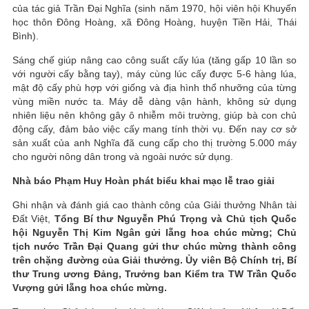
của tác giả Trần Đại Nghĩa (sinh năm 1970, hội viên hội Khuyến
học thôn Đông Hoàng, xã Đông Hoàng, huyện Tiền Hải, Thái
Bình).
Sáng chế giúp nâng cao công suất cấy lúa (tăng gấp 10 lần so
với người cấy bằng tay), máy cùng lúc cấy được 5-6 hàng lúa,
mật độ cấy phù hợp với giống và địa hình thổ nhưỡng của từng
vùng miền nước ta. Máy dễ dàng vận hành, không sử dụng
nhiên liệu nên không gây ô nhiễm môi trường, giúp bà con chủ
động cấy, đảm bảo việc cấy mang tính thời vụ. Đến nay cơ sở
sản xuất của anh Nghĩa đã cung cấp cho thị trường 5.000 máy
cho người nông dân trong và ngoài nước sử dụng.
Nhà báo Phạm Huy Hoàn phát biểu khai mạc lễ trao giải
Ghi nhận và đánh giá cao thành công của Giải thưởng Nhân tài
Đất Việt,
Tổng Bí thư Nguyễn Phú Trọng và Chủ tịch Quốc
hội Nguyễn Thị Kim Ngân gửi lẵng hoa chúc mừng;
Chủ
tịch nước Trần Đại Quang gửi thư chúc mừng thành công
trên chặng đường của Giải thưởng. Ủy viên Bộ Chính trị, Bí
thư Trung ương Đảng, Trưởng ban Kiểm tra TW Trần Quốc
Vượng gửi lẵng hoa chúc mừng.