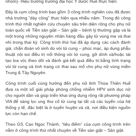
nhóm)- Hiệu trưởng trường đại học Y dược Huế thực hiện.
Đây là cụm công trình bao gồm 3 công trình nghiên cứu đã được
nhà trường “dày công” thực hiện qua nhiều năm. Trong đó công
trình thứ nhất nghiên cứu chuyên sâu trên diện rộng cho phụ nữ
toàn quốc về Tiền sản giật – Sản giật – bệnh lý thường gặp và là
một trong những nguyên nhân hàng đầu gây tử vọng mẹ và thai
nhi trong thai kỳ. Công trình thứ hai đã áp dụng các cách đánh
giá, chấn đoán vô sinh do vòi tử cung – phúc mạc, áp dụng phẫu
thuật nội soi điều trị nối thông vòi tử cung, gỡ dính và/hoặc tái
tạo loa vòi, theo dõi và đánh giá kết quả điều trị bằng tình trạng
vòi tử cung và tình trạng có thai sau mổ cho phụ nữ vùng miền
Trung & Tây Nguyên.
Công trình cuối cùng hướng đến phụ nữ tỉnh Thừa Thiên Huế
đưa ra một số giải pháp phòng chống nhiễm HPV sinh dục nữ
cho người dân và giúp triển khai ứng dụng rộng rãi phương pháp
VIA để sàng lọc ung thư cổ tử cung tại tất cả các tuyến của hệ
thống y tế, đặc biệt là ở tuyến huyện và xã, nơi điều kiện nguồn
lực còn hạn chế.
Theo GS. Cao Ngọc Thành, “tiêu điểm” của cụm công trình trên
nằm ở công trình thứ nhất chuyên về Tiền sản giật – Sản giật.