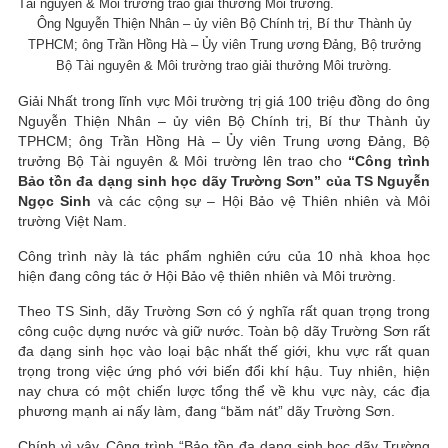
Ông Nguyễn Thiện Nhân – ủy viên Bộ Chính trị, Bí thư Thành ủy
TPHCM; ông Trần Hồng Hà – Ủy viên Trung ương Đảng, Bộ trưởng
Bộ Tài nguyên & Môi trường trao giải thưởng Môi trường.
Giải Nhất trong lĩnh vực Môi trường trị giá 100 triệu đồng do ông
Nguyễn Thiện Nhân – ủy viên Bộ Chính trị, Bí thư Thành ủy
TPHCM; ông Trần Hồng Hà – Ủy viên Trung ương Đảng, Bộ
trưởng Bộ Tài nguyên & Môi trường lên trao cho
“Công trình
Bảo tồn đa dạng sinh học dãy Trường Sơn” của TS Nguyễn
Ngọc Sinh
và các cộng sự – Hội Bảo vệ Thiên nhiên và Môi
trường Việt Nam.
Công trình này là tác phẩm nghiên cứu của 10 nhà khoa học
hiện đang công tác ở Hội Bảo vệ thiên nhiên và Môi trường.
Theo TS Sinh, dãy Trường Sơn có ý nghĩa rất quan trọng trong
công cuộc dựng nước và giữ nước. Toàn bộ dãy Trường Sơn rất
đa dạng sinh học vào loại bậc nhất thế giới, khu vực rất quan
trọng trong việc ứng phó với biến đổi khí hậu. Tuy nhiên, hiện
nay chưa có một chiến lược tổng thể về khu vực này, các địa
phương mạnh ai nấy làm, đang “băm nát” dãy Trường Sơn.
Chính vì vậy, Công trình “Bảo tồn đa dạng sinh học dãy Trường