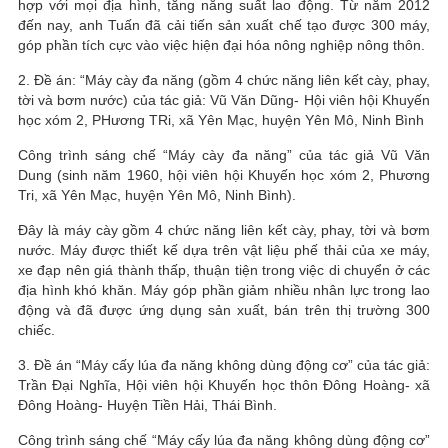
hợp với mọi địa hình, tăng năng suất lao động. Từ năm 2012
đến nay, anh Tuấn đã cải tiến sản xuất chế tạo được 300 máy,
góp phần tích cực vào việc hiện đại hóa nông nghiệp nông thôn.
2. Đề án: “Máy cày đa năng (gồm 4 chức năng liên kết cày, phay,
tời và bơm nước) của tác giả: Vũ Văn Dũng- Hội viên hội Khuyến
học xóm 2, PHương TRi, xã Yên Mạc, huyện Yên Mô, Ninh Bình
Công trình sáng chế “Máy cày đa năng” của tác giả Vũ Văn
Dung (sinh năm 1960, hội viên hội Khuyến học xóm 2, Phương
Tri, xã Yên Mạc, huyện Yên Mô, Ninh Bình).
Đây là máy cày gồm 4 chức năng liên kết cày, phay, tời và bơm
nước. Máy được thiết kế dựa trên vật liệu phế thải của xe máy,
xe đạp nên giá thành thấp, thuận tiện trong việc di chuyển ở các
địa hình khó khăn. Máy góp phần giảm nhiều nhân lực trong lao
động và đã được ứng dụng sản xuất, bán trên thị trường 300
chiếc.
3. Đề án “Máy cấy lúa đa năng không dùng động cơ” của tác giả:
Trần Đại Nghĩa, Hội viên hội Khuyến học thôn Đông Hoàng- xã
Đông Hoàng- Huyện Tiền Hải, Thái Bình.
Công trình sáng chế “Máy cấy lúa đa năng không dùng động cơ”