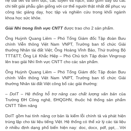
hệ bài tiết và sinh dục, các tuyến và hạch, bao gồm đầy đủ các
chi tiết giải phẫu gần giống với cơ thể người thật nhất để phục vụ
công tác giảng dạy, học tập và nghiên cứu trong khối ngành
khoa học sức khỏe.
Giải Nhì trong lĩnh vực CNTT
được trao cho 2 sản phẩm.
Ông Huỳnh Quang Liêm – Phó Tổng Giám đốc Tập đoàn Bưu
chính Viễn thông Việt Nam VNPT, Trưởng ban tổ chức Giải
thưởng Nhân tài đất Việt; Ông Hoàng Vĩnh Bảo, Thứ trưởng Bộ
TTT&TT; Ông Lê Khắc Hiệp – Phó Chủ tịch Tập đoàn Vingroup
lên trao giải Nhì lĩnh vực CNTT cho các sản phẩm.
Ông Huỳnh Quang Liêm – Phó Tổng Giám đốc Tập đoàn Bưu
chính Viễn thông Việt Nam VNPT, Trưởng ban tổ chức Giải
thưởng Nhân tài đất Việt công bố các giải thưởng:
–
DoIT – Hệ thống hỗ trợ nâng cao chất lượng văn bản
của
Trường ĐH Công nghệ, ĐHQGHN, thuộc hệ thống sản phẩm
CNTT Tiềm năng
DoIT gồm hai tính năng cơ bản là kiểm lỗi chính tả và phát hiện
trùng lặp cho tài liệu tiếng Việt. Hệ thống có thể xử lý các tài liệu
ở nhiều định dạng phổ biến hiện nay: doc, docx, pdf, ppt,…Với