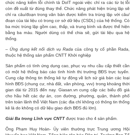
chức năng kiểm lỗi chính tả DoIT ngoài việc chỉ ra các từ bị lỗi
còn đề xuất từ đúng thay thế. Chức năng phát hiện trùng lặp sẽ
chỉ ra câu/đoạn trong văn bản được kiểm tra trùng lặp với câu/
đoạn của tài liệu có trong cơ sở dữ liệu (CSDL) của hệ thống. Có
ba mức trùng lặp gồm cao, thấp, và trung bình và được thể hiện
bằng ba màu. Người dùng có thể chia sẽ, gửi tài liệu qua hệ
thống.
–
Ứng dụng kết nối dịch vụ Rada
của công ty cổ phần Rada,
thuộc hệ thống sản phẩm CNTT Khởi nghiệp
Sản phẩm có tính ứng dụng cao, phục vụ nhu cầu cấp thiết cần
có một hệ thống báo cáo tình hình thị trường BĐS trực tuyến.
Cung câp thông tin thống kê tự động về lịch sử giá bán các loại
hình BĐS (chung cư, nhà đất, văn phòng, vvv) trong khoảng thời
gian dài từ 2015 đến nay. Giasan.vn cung cấp các biểu đồ giá
cho hầu hết các dự án, con đường, phường, quận, thành phố
trên toàn lãnh thỗ Việt Nam (các địa chỉ không có thông tin thống
kê là do không có dữ liệu giao dịch BĐS đủ lớn).
Giải Ba trong Lĩnh vực CNTT
được trao cho 4 sản phẩm.
Ông Phạm Huy Hoàn- Ủy viên thường trực Trung ương Hội