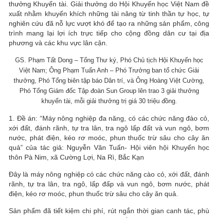
thưởng Khuyến tài. Giải thưởng do Hội Khuyến học Việt Nam đề
xuất nhằm khuyến khích những tài năng từ tinh thần tự học, tự
nghiên cứu đã nỗ lực vượt khó để tạo ra những sản phẩm, công
trình mang lại lợi ích trực tiếp cho cộng đồng dân cư tại địa
phương và các khu vực lân cận.
GS. Phạm Tất Dong – Tổng Thư ký, Phó Chủ tịch Hội Khuyến học
Việt Nam; Ông Phạm Tuấn Anh – Phó Trưởng ban tổ chức Giải
thưởng, Phó Tổng biên tập báo Dân trí, và Ông Hoàng Việt Cường,
Phó Tổng Giám đốc Tập đoàn Sun Group lên trao 3 giải thưởng
khuyến tài, mỗi giải thưởng trị giá 30 triệu đồng.
1. Đề án: “Máy nông nghiệp đa năng, có các chức năng đào cỏ,
xới đất, đánh rãnh, tự tra lân, tra ngô lấp đất và vun ngô, bơm
nước, phát điện, kéo rơ moóc, phun thuốc trừ sâu cho cây ăn
quả” của tác giả: Nguyễn Văn Tuấn- Hội viên hội Khuyến học
thôn Pà Nim, xã Cường Lợi, Na Rì, Bắc Kạn
Đây là máy nông nghiệp có các chức năng cào cỏ, xới đất, đánh
rãnh, tự tra lân, tra ngô, lấp đấp và vun ngô, bơm nước, phát
điện, kéo rơ moóc, phun thuốc trừ sâu cho cây ăn quả.
Sản phẩm đã tiết kiệm chi phí, rút ngắn thời gian canh tác, phù