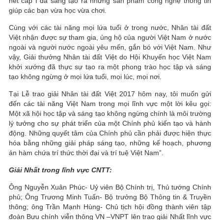
hết cấp I đã sáng tạo ra những sản phẩm công nghệ thông tin
giúp các bạn vừa học vừa chơi.
Cùng với các tài năng mọi lứa tuổi ở trong nước, Nhân tài đất
Việt nhận được sự tham gia, ủng hộ của người Việt Nam ở nước
ngoài và người nước ngoài yêu mến, gắn bó với Việt Nam. Như
vậy, Giải thưởng Nhân tài đất Việt do Hội Khuyến học Việt Nam
khởi xướng đã thực sự tạo ra một phong trào học tập và sáng
tạo không ngừng ở mọi lứa tuổi, mọi lúc, mọi nơi.
Tại Lễ trao giải Nhân tài đất Việt 2017 hôm nay, tôi muốn gửi
đến các tài năng Việt Nam trong mọi lĩnh vực một lời kêu gọi:
Một xã hội học tập và sáng tạo không ngừng chính là môi trường
lý tưởng cho sự phát triển của một Chính phủ kiến tạo và hành
động. Những quyết tâm của Chính phủ cần phải được hiện thực
hóa bằng những giải pháp sáng tạo, những kế hoạch, phương
án hàm chứa trí thức thời đại và trí tuệ Việt Nam”.
Giải Nhất trong lĩnh vực CNTT:
Ông Nguyễn Xuân Phúc- Uỷ viên Bộ Chính trị, Thủ tướng Chính
phủ; Ông Trương Minh Tuấn- Bộ trưởng Bộ Thông tin & Truyền
thông; ông Trần Mạnh Hùng- Chủ tịch hội đồng thành viên tập
đoàn Bưu chính viễn thông VN –VNPT lên trao giải Nhất lĩnh vực