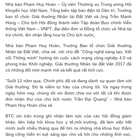
Nhà báo Phạm Huy Hoàn – Ủy viên Thường vụ Trung ương Hội
Khuyến học Việt Nam, Tổng biên tập báo điện tử Dân trí, Trưởng
ban tổ chức Giải thưởng Nhân tài Đất Việt và ông Trần Mạnh
Hùng – Chủ tịch Hội đồng thành viên Tập đoàn Bưu chính Viễn
thông Việt Nam – VNPT, đại diện đơn vị Đồng tổ chức và Nhà tài
trợ chính, lên nhận lẵng hoa từ Chủ tịch nước
.
Nhà báo Phạm Huy Hoàn, Trưởng Ban tổ chức Giải thưởng
Nhân tài Đất Việt, chia sẻ, với chủ đề “Công nghệ sáng tạo, Kết
nối Thông minh” hướng tới cuộc cách mạng công nghiệp 4.0 và
phong trào Khởi nghiệp, Giải thưởng Nhân tài đất Việt 2017 đã
có những đổi mới mạnh mẽ và kết quả rất tích cực.
“Suốt 12 năm qua, Chính phủ đã và đang dành sự quan tâm với
Giải thưởng. Đó là niềm tự hào của chúng tôi. Và ngay trong
ngày hôm nay, chúng tôi xin được chia vui với tất cả khi được
đón nhận thư của chủ tịch nước Trần Đại Quang” – Nhà báo
Phạm Huy Hoàn chia sẻ.
BTC xin trân trọng ghi nhận tâm sức của các hội đồng giám
khảo, liên hiệp hội khoa học y tế,môi trường, đã làm việc hết
mình suốt nhiều tháng qua để tìm ra những nhà khoa học thầm
lặng cống hiến trí tuệ sáng tạo cho xã hội cho những lĩnh vực,