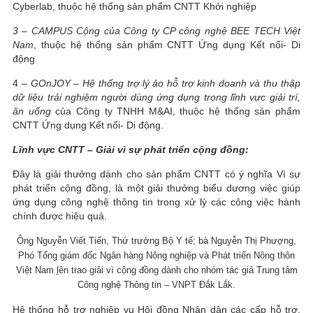
Cyberlab, thuộc hệ thống sản phẩm CNTT Khởi nghiệp
3 – CAMPUS Cộng của Công ty CP công nghệ BEE TECH Việt
Nam
, thuộc hệ thống sản phẩm CNTT Ứng dụng Kết nối- Di
động
4 –
GOnJOY – Hệ thống trợ lý ảo hỗ trợ kinh doanh và thu thập
dữ liệu trải nghiệm người dùng ứng dụng trong lĩnh vực giải trí,
ăn uống
của Công ty TNHH M&AI, thuộc hệ thống sản phẩm
CNTT Ứng dụng Kết nối- Di động.
Lĩnh vực CNTT – Giải vì sự phát triển cộng đồng:
Đây là giải thưởng dành cho sản phẩm CNTT có ý nghĩa Vì sự
phát triển cộng đồng, là một giải thưởng biểu dương việc giúp
ứng dụng công nghệ thông tin trong xử lý các công việc hành
chính được hiệu quả.
Ông Nguyễn Viết Tiến, Thứ trưởng Bộ Y tế; bà Nguyễn Thị Phượng,
Phó Tổng giám đốc Ngân hàng Nông nghiệp và Phát triển Nông thôn
Việt Nam
l
ên trao giải vì cộng đồng dành cho nhóm tác giả Trung tâm
Công nghệ Thông tin – VNPT Đắk Lắk.
Hệ thống hỗ trợ nghiệp vụ Hội đồng Nhân dân các cấp hỗ trợ,