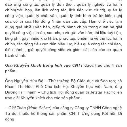
đáp ứng công tác quản lý đơn thư , quản lý nghiệp vụ hành
chính(mời họp, lên lịch công tác, lịch tiếp xúc cử tri), quản lý
công việc, quản lý chất vấn, quản lý tình hình trả lời kiến nghị
của cử tri của Hội đồng Nhân dân các cấp. Hạn chế việc lạm
dụng quá nhiều văn bản, giấy tờ hành chính trong quan hệ giải
quyết công việc; in ấn, sao chụp và gửi văn bản, tài liệu tuỳ tiện,
lãng phí, gây nhiều khó khăn, phức tạp, phiền hà về thủ tục hành
chính, tác động tiêu cực đến hiệu lực, hiệu quả công tác chỉ đạo,
điều hành , giải quyết công việc và giám sát của các cơ quan
hành chính.
Giải Khuyến khích trong lĩnh vực CNTT
được trao cho 4 sản
phẩm.
Ông Nguyễn Hữu Độ – Thứ trưởng Bộ Giáo dục và Đào tạo; bà
Phạm Thị Hòe, Phó Chủ tịch Hội Khuyến học Việt Nam; ông
Dương Trí Thành – Chủ tịch Hội đồng quản trị Jetstar Pacific lên
trao giải Khuyến khích cho các sản phẩm:
–
Giải Toán (Math Solver)
của công ty Công ty TNHH Công nghệ
Tự do, thuộc hệ thống sản phẩm CNTT Ứng dụng Kết nối- Di
động