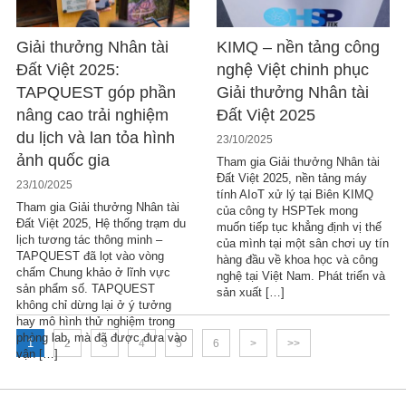
Giải thưởng Nhân tài
KIMQ – nền tảng công
Đất Việt 2025:
nghệ Việt chinh phục
TAPQUEST góp phần
Giải thưởng Nhân tài
nâng cao trải nghiệm
Đất Việt 2025
du lịch và lan tỏa hình
23/10/2025
ảnh quốc gia
Tham gia Giải thưởng Nhân tài
Đất Việt 2025, nền tảng máy
23/10/2025
tính AIoT xử lý tại Biên KIMQ
Tham gia Giải thưởng Nhân tài
của công ty HSPTek mong
Đất Việt 2025, Hệ thống trạm du
muốn tiếp tục khẳng định vị thế
lịch tương tác thông minh –
của mình tại một sân chơi uy tín
TAPQUEST đã lọt vào vòng
hàng đầu về khoa học và công
chấm Chung khảo ở lĩnh vực
nghệ tại Việt Nam. Phát triển và
sản phẩm số. TAPQUEST
sản xuất […]
không chỉ dừng lại ở ý tưởng
hay mô hình thử nghiệm trong
phòng lab, mà đã được đưa vào
1
2
3
4
5
6
>
>>
vận […]