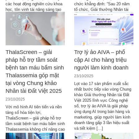
các hoạt động nghiên cứu khoa
chức khẳng định: “Sau 20 năm
học, tôn vinh tài năng sáng tạo
tổ chức, Giải thưởng Nhân tài
trên các lĩnh vực kinh tế, […]
Đất Việt tiếp tục là bệ phóng […]
ThalaScreen – giải
Trợ lý ảo AIVA – phổ
pháp hỗ trợ tầm soát
cập AI cho hàng triệu
bệnh tan máu bẩm sinh
người làm kinh doanh
Thalassemia góp mặt
23/10/2025
tại vòng Chung khảo
Lọt vào 17 sản phẩm xuất sắc
nhất bước tiếp vào vòng Chung
Nhân tài Đất Việt 2025
khảo Giải thưởng Nhân tài Đất
23/10/2025
Việt 2025 lĩnh vực Công nghệ
số, trợ lý ảo AIVA là giải pháp
Với mô hình AI tiên tiến và nền
ứng dụng AI trong bán hàng và
tảng số hóa tiện lợi,
marketing, giúp người làm kinh
ThalaScreen – giải pháp hỗ trợ
doanh tăng gấp 3 lần hiệu suất
tầm soát bệnh tan máu bẩm sinh
và tiết kiệm […]
Thalassemia không chỉ nâng cao
hiệu suất tầm soát căn bệnh mà