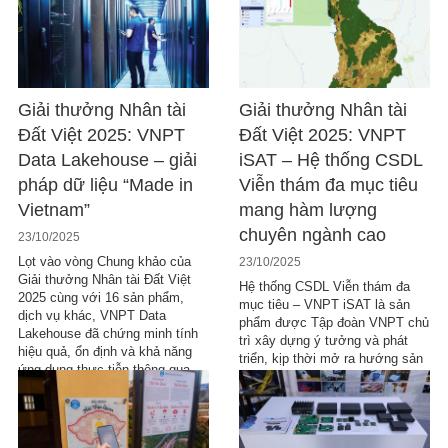
còn góp phần giảm tải gánh
nặng cho hệ thống y tế, hướng
đến một giải pháp […]
Giải thưởng Nhân tài
Giải thưởng Nhân tài
Đất Việt 2025: VNPT
Đất Việt 2025: VNPT
Data Lakehouse – giải
iSAT – Hệ thống CSDL
pháp dữ liệu “Made in
Viễn thám đa mục tiêu
Vietnam”
mang hàm lượng
chuyên ngành cao
23/10/2025
Lọt vào vòng Chung khảo của
23/10/2025
Giải thưởng Nhân tài Đất Việt
Hệ thống CSDL Viễn thám đa
2025 cùng với 16 sản phẩm,
mục tiêu – VNPT iSAT là sản
dịch vụ khác, VNPT Data
phẩm được Tập đoàn VNPT chủ
Lakehouse đã chứng minh tính
trì xây dựng ý tưởng và phát
hiệu quả, ổn định và khả năng
triển, kịp thời mở ra hướng sản
ứng dụng thực tiễn thông qua
phẩm mới, thể hiện vị thế và vai
triển khai tại nhiều cơ quan, địa
trò của Tập đoàn VNPT trong
phương. Hệ thống đáp ứng đầy
việc xây dựng các hệ thống
đủ […]
mang hàm […]