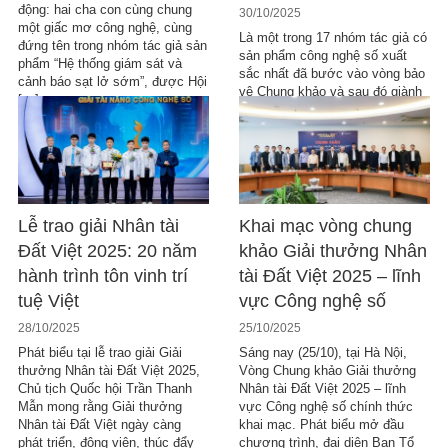
động: hai cha con cùng chung
30/10/2025
một giấc mơ công nghệ, cùng
Là một trong 17 nhóm tác giả có
đứng tên trong nhóm tác giả sản
sản phẩm công nghệ số xuất
phẩm “Hệ thống giám sát và
sắc nhất đã bước vào vòng bảo
cảnh báo sạt lở sớm”, được Hội
vệ Chung khảo và sau đó giành
[…]
giải Nhì tại Giải thưởng Nhân tài
Đất Việt 2025, ông Đoàn Trung
Đức – trưởng nhóm dự án Hệ
thống CSDL Viễn thám đa mục
tiêu […]
Lễ trao giải Nhân tài
Khai mạc vòng chung
Đất Việt 2025: 20 năm
khảo Giải thưởng Nhân
hành trình tôn vinh trí
tài Đất Việt 2025 – lĩnh
tuệ Việt
vực Công nghệ số
28/10/2025
25/10/2025
Phát biểu tại lễ trao giải Giải
Sáng nay (25/10), tại Hà Nội,
thưởng Nhân tài Đất Việt 2025,
Vòng Chung khảo Giải thưởng
Chủ tịch Quốc hội Trần Thanh
Nhân tài Đất Việt 2025 – lĩnh
Mẫn mong rằng Giải thưởng
vực Công nghệ số chính thức
Nhân tài Đất Việt ngày càng
khai mạc. Phát biểu mở đầu
phát triển, động viên, thúc đẩy
chương trình, đại diện Ban Tổ