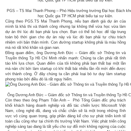
PGS – TS Mai Thanh Phong – Phó Hiệu trưởng trường Đại học Bách kho
học Quốc gia TP HCM phát biểu tại sự kiện.
Cũng theo PGS.TS Mai Thanh Phong, nếu bạn đánh giá dự án của
mình là khả thi và thành công nhưng lại không thể vừa học vừa làm
dự án thì lúc đó bạn phải lựa chọn. Bạn có thể bỏ học để tập trung
toàn bộ thời gian cho dự án này và lúc đó bạn phải tự chịu trách
nhiệm với bản thân mình. Con đường startup không phải là màu hồng
mà nó rất khó khăn và gian nan.
Đồng quan điểm, ông Dương Anh Đức – Giám đốc sở Thông tin và
Truyền thông Tp Hồ Chí Minh nhấn mạnh: Chúng ta cần phải rất tỉnh
táo khi lựa chọn. Quan điểm của tôi không phải bạn thất bại một lần
mà nản chí bởi làm startup có khi thất bài nhiều lần rồi mới đến được
với thành công. Ở đây chúng ta cần phải loại bỏ tư duy làm startup
phong trào bởi điều đó là rất nguy hiểm.
Ông Dương Anh Đức – Giám đốc sở Thông tin và Truyền thông Tp Hồ C
Còn theo theo ông Phạm Trần Anh – Phó Tổng Giám đốc phụ trách
khối khách hàng doanh nghiệp và đối tác chiến lược Microsoft Việt
Nam, công nghệ đã, đang và chắc chắn sẽ là một trong những lĩnh
vực vô cùng quan trọng, góp phần đáng kể cho sự phát triển kinh tế
toàn cầu cũng như tại chính thị trường Việt Nam. Việc phát triển công
nghiệp sáng tạo đang là tất yếu cho sự đổi mới không ngừng của cuộc