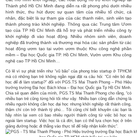
Thành phố Hồ Chí Minh đang diễn ra rất phong phú dưới nhiều
hình thức, thu hút được sự quan tâm của nhiều tổ chức, cá
nhân, đặc biệt là sự tham gia của các thanh niên, sinh viên tạo
thành phong trào khởi nghiệp. Thông qua các Trung tâm Ươm
tạo của TP Hồ Chí Minh đã hỗ trợ và phát triển nhiều công ty
khởi nghiệp đi vào hoạt động. Nhiều nhóm sinh viên, doanh
nghiệp đã trưởng thành và thương mại hóa các sản phẩm từ các
hoạt động ươm tạo tại vườn ươm thuộc Khu công nghệ phần
mềm – Đại học Quốc gia TP. Hồ Chí Minh, Vườn ươm Khu công
nghệ cao TP Hồ Chí Minh…
Có lẽ vì sự phát triển như “vũ bão” của phong trào startup ở TPHCM
mà có những bạn trẻ không ngần ngại đặt ra câu hỏi: “Có nên bỏ đại
học để đi làm startup?” đối với PGS.TS Mai Thanh Phong – Phó Hiệu
trưởng trường Đại học Bách khoa – Đại học Quốc gia Tp Hồ Chí Minh.
Chia sẻ quan điểm của mình, PGS.TS Mai Thanh Phong cho rằng, “có
nhiều bạn trẻ cũng từng hỏi tôi như vậy. Nhiều bạn cũng dẫn chứng là
nhiều người không cần học đại học nhưng khởi nghiệp rất thành công,
thậm chí còn trở thành tỷ phú… Tôi cũng chỉ biết khuyên các bạn là
hãy nhìn lại xem có bao nhiêu người thành công từ việc bỏ học ra
ngoài làm startup. Việc học là cả đời, bạn có thể lựa chọn học ở trên
giảng đường hoặc đi thẳng vào thực tế để tiếp nhận kiến thức”.