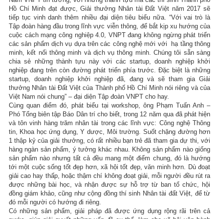
Hồ Chí Minh đạt được, Giải thưởng Nhân tài Đất Việt năm 2017 sẽ
tiếp tục vinh danh thêm nhiều đại diện tiêu biểu nữa. “Với vai trò là
Tập đoàn hàng đầu trong lĩnh vực viễn thông, để bắt kịp xu hướng của
cuộc cách mạng công nghiệp 4.0, VNPT đang không ngừng phát triển
các sản phẩm dịch vụ dựa trên các công nghệ mới với hạ tầng thông
minh, kết nối thông minh và dịch vụ thông minh. Chúng tôi sẵn sàng
chia sẻ những thành tựu này với các startup, doanh nghiệp khởi
nghiệp đang trên còn đường phát triển phía trước. Đặc biệt là những
startup, doanh nghiệp khởi nghiệp đã, đang và sẽ tham gia Giải
thưởng Nhân tài Đất Việt của Thành phố Hồ Chí Minh nói riêng và của
Việt Nam nói chung” – đại diện Tập đoàn VNPT cho hay.
Cùng quan điểm đó, phát biểu tại workshop, ông Phạm Tuấn Anh –
Phó Tổng biên tập Báo Dân trí cho biết, trong 12 năm qua đã phát hiện
và tôn vinh hàng trăm nhân tài trong các lĩnh vực: Công nghệ Thông
tin, Khoa học ứng dụng, Y dược, Môi trường. Suốt chặng đường hơn
1 thập kỷ của giải thưởng, có rất nhiều bạn trẻ đã tham gia dự thi, với
hàng ngàn sản phẩm, ý tưởng khác nhau. Không sản phẩm nào giống
sản phẩm nào nhưng tất cả đều mang một điểm chung, đó là hướng
tới một cuộc sống tốt đẹp hơn, xã hội tốt đẹp, văn minh hơn. Dù đoạt
giải cao hay thấp, hoặc thậm chí không đoạt giải, mỗi người đều rút ra
được những bài học, và nhận được sự hỗ trợ từ ban tổ chức, hội
đồng giám khảo, cũng như cộng đồng thí sinh Nhân tài đất Việt, để từ
đó mỗi người có hướng đi riêng.
Có những sản phẩm, giải pháp đã được ứng dụng rộng rãi trên cả