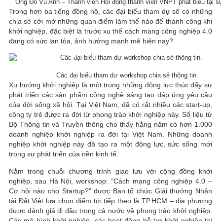
Ông Đỗ Vũ Anh – Thành viên Hội đồng thành viên VNPT phát biểu tại s
Trong hơn ba tiếng đồng hồ, các đại biểu tham dự sẽ có những
chia sẻ cởi mở những quan điểm làm thế nào để thành công khi
khởi nghiệp, đặc biệt là trước xu thế cách mạng công nghiệp 4.0
đang có sức lan tỏa, ảnh hưởng mạnh mẽ hiện nay?
Các đại biểu tham dự workshop chia sẻ thông tin.
Xu hướng khởi nghiệp là một trong những động lực thúc đẩy sự
phát triển các sản phẩm công nghệ sáng tạo đáp ứng yêu cầu
của đời sống xã hội. Tại Việt Nam, đã có rất nhiều các start-up,
công ty trẻ được ra đời từ phong trào khởi nghiệp này. Số liệu từ
Bộ Thông tin và Truyền thông cho thấy hằng năm có hơn 1.000
doanh nghiệp khởi nghiệp ra đời tại Việt Nam. Những doanh
nghiệp khởi nghiệp này đã tạo ra một động lực, sức sống mới
trong sự phát triển của nền kinh tế.
Nằm trong chuỗi chương trình giao lưu với cộng đồng khởi
nghiệp, sau Hà Nội, workshop: “Cách mạng công nghiệp 4.0 –
Cơ hội nào cho Startup?” được Ban tổ chức Giải thưởng Nhân
tài Đất Việt lựa chọn điểm tới tiếp theo là TP.HCM – địa phương
được đánh giá đi đầu trong cả nước về phong trào khởi nghiệp.
Các mô hình khởi nghiệp, các hoạt động hỗ trợ khởi nghiệp tại