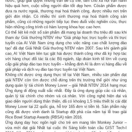
nước, giúp giải quyết những vấn đề cụ thể, làm cho xã hội vận hành
hiệu quả hơn, cuộc sống người dân tốt đẹp hơn. Cósản phẩm được
đưa ra nước ngoài, thương mại hoá thành công, được nhiều nơi trên
giới đón nhận. Có nhiều thí sinh thương mại hoá thành công sản
phẩm, cũng có những người tiếp tục theo đuổi việc nghiên cứu, thực
hiện những công trình có hàm lượng khoa học cao hơn.
Có thể liệt kê một số sản phẩm đã mang lại doanh thu triệu đô sau khi
tham dự Giải thưởng NTĐV như “Giải pháp học trực tuyến và thi trực
tuyến của AI Việt Nam ứng dụng cho việc nâng cao chất lượng đào
tạo” đã đạt Giải Nhất Giải thưởng NTĐV năm 2007. Sau khi giành giải
cao, AI Việt Nam liên tục gặt hái được thành công như đã ký hợp tác
với hàng chục đối tác là các Bộ ngành, tập đoàn kinh tế lớn về cung
cấp giải pháp đào tạo trực tuyến – khẳng định AI là đơn vị hàng đầu về
giải pháp và dịch vụ đào tạo trực tuyến tại Việt Nam.
Không chỉ được ứng dụng thực tế tại Việt Nam, nhiều sản phẩm đạt
giải NTĐV còn tìm được chỗ đứng trên thị trường thế giới như ứng
dụng quản lý tài chính Money Lover – giải Nhất NTĐV 2014 hạng mục
Ứng dụng di động xuất sắc nhất. Đây là ứng dụng giúp các cá nhân,
quản lý tài chính cho nhóm và cá nhân. Với công nghệ hiện đại và
giao diện người dùng thân thiện, đã có khoảng 1,5 triệu thiết bị cài đặt
Money Lover tại 22 quốc gia, hỗ trợ 165 đơn vị tiền tệ. Sản phẩm này
cũng đã được vinh danh là Startup đột phá của năm tại lễ trao giải
Rice Bowl Startup Awards (RBSA) năm 2016.
Ứng dụng dạy học ngôn ngữ cho trẻ em mang tên Monkey Junior –
vừa mới đạt giải Nhất tại cuộc thi Sáng kiến toàn cầu GIST Tech-I