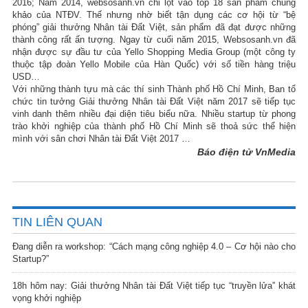
2016; Năm 2014, websosanh.vn chỉ lọt vào top 18 sản phẩm chung
khảo của NTĐV. Thế nhưng nhờ biết tận dụng các cơ hội từ “bệ
phóng” giải thưởng Nhân tài Đất Việt, sản phẩm đã đạt được những
thành công rất ấn tượng. Ngay từ cuối năm 2015, Websosanh.vn đã
nhận được sự đầu tư của Yello Shopping Media Group (một công ty
thuộc tập đoàn Yello Mobile của Hàn Quốc) với số tiền hàng triệu
USD…
Với những thành tựu mà các thí sinh Thành phố Hồ Chí Minh, Ban tổ
chức tin tưởng Giải thưởng Nhân tài Đất Việt năm 2017 sẽ tiếp tục
vinh danh thêm nhiều đại diện tiêu biểu nữa. Nhiều startup từ phong
trào khởi nghiệp của thành phố Hồ Chí Minh sẽ thoả sức thể hiện
mình với sân chơi Nhân tài Đất Việt 2017 …
Báo điện tử VnMedia
TIN LIÊN QUAN
Đang diễn ra workshop: “Cách mạng công nghiệp 4.0 – Cơ hội nào cho
Startup?”
18h hôm nay: Giải thưởng Nhân tài Đất Việt tiếp tục “truyền lửa” khát
vọng khởi nghiệp