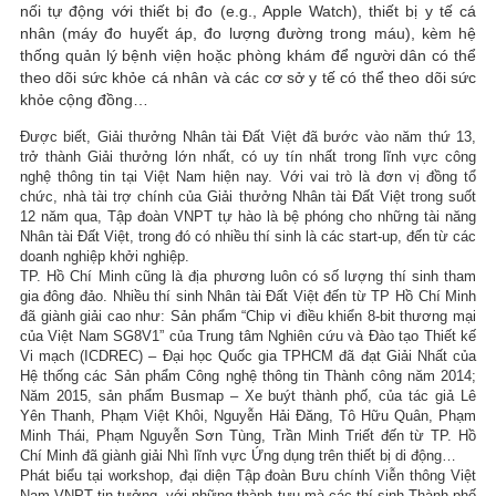
nối tự động với thiết bị đo (e.g., Apple Watch), thiết bị y tế cá
nhân (máy đo huyết áp, đo lượng đường trong máu), kèm hệ
thống quản lý bệnh viện hoặc phòng khám để người dân có thể
theo dõi sức khỏe cá nhân và các cơ sở y tế có thể theo dõi sức
khỏe cộng đồng…
Được biết, Giải thưởng Nhân tài Đất Việt đã bước vào năm thứ 13,
trở thành Giải thưởng lớn nhất, có uy tín nhất trong lĩnh vực công
nghệ thông tin tại Việt Nam hiện nay. Với vai trò là đơn vị đồng tổ
chức, nhà tài trợ chính của Giải thưởng Nhân tài Đất Việt trong suốt
12 năm qua, Tập đoàn VNPT tự hào là bệ phóng cho những tài năng
Nhân tài Đất Việt, trong đó có nhiều thí sinh là các start-up, đến từ các
doanh nghiệp khởi nghiệp.
TP. Hồ Chí Minh cũng là địa phương luôn có số lượng thí sinh tham
gia đông đảo. Nhiều thí sinh Nhân tài Đất Việt đến từ TP Hồ Chí Minh
đã giành giải cao như: Sản phẩm “Chip vi điều khiển 8-bit thương mại
của Việt Nam SG8V1” của Trung tâm Nghiên cứu và Đào tạo Thiết kế
Vi mạch (ICDREC) – Đại học Quốc gia TPHCM đã đạt Giải Nhất của
Hệ thống các Sản phẩm Công nghệ thông tin Thành công năm 2014;
Năm 2015, sản phẩm Busmap – Xe buýt thành phố, của tác giả Lê
Yên Thanh, Phạm Việt Khôi, Nguyễn Hải Đăng, Tô Hữu Quân, Phạm
Minh Thái, Phạm Nguyễn Sơn Tùng, Trần Minh Triết đến từ TP. Hồ
Chí Minh đã giành giải Nhì lĩnh vực Ứng dụng trên thiết bị di động…
Phát biểu tại workshop, đại diện Tập đoàn Bưu chính Viễn thông Việt
Nam VNPT tin tưởng, với những thành tựu mà các thí sinh Thành phố