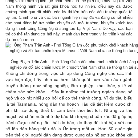
sống và xu hướng liên tục phát triển của thế giới hiện nay. Người Việt
Nam thông minh và rất giỏi khoa học tự nhiên, điều này đã được
chứng minh qua rất nhiều các kỳ thi lớn trên các đấu trường quốc tế
uy tín. Chính phủ và các ban ngành hiện nay đã và đang có rất nhiều
các hoạt động hỗ trợ nhằm chuyển đổi môi trường, khuyến khích tạo
dựng thành công Công Nghệ sáng tạo tại Việt Nam. Do vậy, các bạn
trẻ có thể tận dụng cơ hội này, mạnh dạn hơn trong việc triển khai các
dự án của mình.
Ông Phạm Trần Anh – Phó Tổng Giám đốc phụ trách khối khách hàng
nghiệp và đối tác chiến lược Microsoft Việt Nam chia sẻ thông tin tại s
Không chỉ dừng trong việc chỉ áp dụng Công nghệ cho các lĩnh
vực hiện đại, hãy nhìn xa hơn, khái quát hơn vào các ngành
truyền thống như nông nghiệp, lâm nghiệp, khai thác, y tế và
chăm sóc sức khỏe… Đây là những thị trường ngách đang bỏ
ngỏ và có rất nhiều cơ hội để có thể thành công. Ví dụ tiêu biểu
là tại Tasmania, nông dân thu hoạch Hàu đã tiết kiệm được chi
phí khi sử dụng thiết bị cảm biến thời tiết IoT. Những vụ thu
hoạch và chăn nuôi nhờ dự báo khí tượng chuẩn xác đã giúp họ
tránh được những tổn thất do bão, do thay đổi khí hậu với con
số lên đến hàng triệu đô la Úc trong mỗi vụ. Hơn 50 quốc gia
trên thế giới người dân đang được cung cấp hồ sơ sức khỏe kết