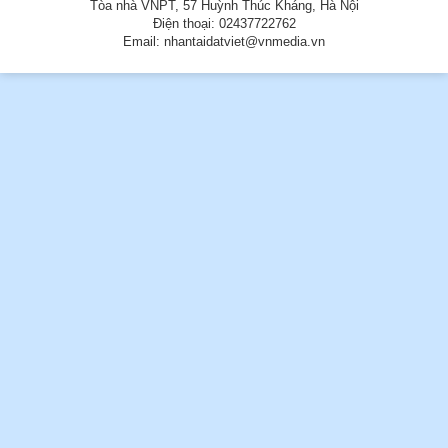
Tòa nhà VNPT, 57 Huỳnh Thúc Kháng, Hà Nội
Điện thoại: 02437722762
Email: nhantaidatviet@vnmedia.vn