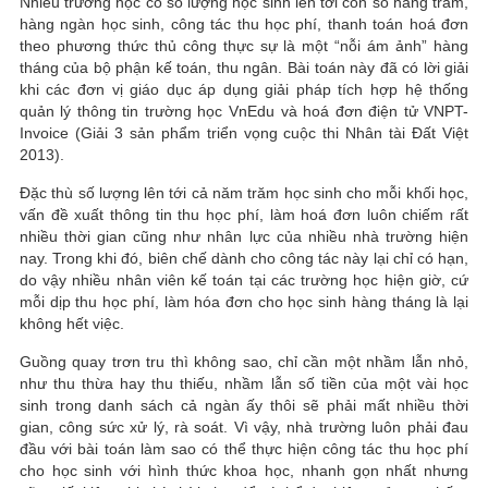
Nhiều trường học có số lượng học sinh lên tới con số hàng trăm,
hàng ngàn học sinh, công tác thu học phí, thanh toán hoá đơn
theo phương thức thủ công thực sự là một “nỗi ám ảnh” hàng
tháng của bộ phận kế toán, thu ngân. Bài toán này đã có lời giải
khi các đơn vị giáo dục áp dụng giải pháp tích hợp hệ thống
quản lý thông tin trường học VnEdu và hoá đơn điện tử VNPT-
Invoice (Giải 3 sản phẩm triển vọng cuộc thi Nhân tài Đất Việt
2013).
Đặc thù số lượng lên tới cả năm trăm học sinh cho mỗi khối học,
vấn đề xuất thông tin thu học phí, làm hoá đơn luôn chiếm rất
nhiều thời gian cũng như nhân lực của nhiều nhà trường hiện
nay. Trong khi đó, biên chế dành cho công tác này lại chỉ có hạn,
do vậy nhiều nhân viên kế toán tại các trường học hiện giờ, cứ
mỗi dịp thu học phí, làm hóa đơn cho học sinh hàng tháng là lại
không hết việc.
Guồng quay trơn tru thì không sao, chỉ cần một nhầm lẫn nhỏ,
như thu thừa hay thu thiếu, nhầm lẫn số tiền của một vài học
sinh trong danh sách cả ngàn ấy thôi sẽ phải mất nhiều thời
gian, công sức xử lý, rà soát. Vì vậy, nhà trường luôn phải đau
đầu với bài toán làm sao có thể thực hiện công tác thu học phí
cho học sinh với hình thức khoa học, nhanh gọn nhất nhưng