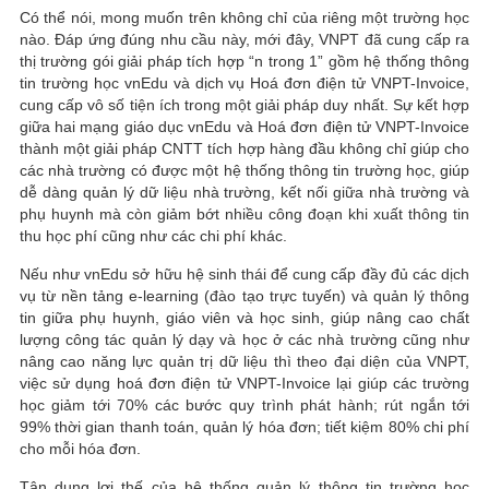
Có thể nói, mong muốn trên không chỉ của riêng một trường học
nào. Đáp ứng đúng nhu cầu này, mới đây, VNPT đã cung cấp ra
thị trường gói giải pháp tích hợp “n trong 1” gồm hệ thống thông
tin trường học vnEdu và dịch vụ Hoá đơn điện tử VNPT-Invoice,
cung cấp vô số tiện ích trong một giải pháp duy nhất. Sự kết hợp
giữa hai mạng giáo dục vnEdu và Hoá đơn điện tử VNPT-Invoice
thành một giải pháp CNTT tích hợp hàng đầu không chỉ giúp cho
các nhà trường có được một hệ thống thông tin trường học, giúp
dễ dàng quản lý dữ liệu nhà trường, kết nối giữa nhà trường và
phụ huynh mà còn giảm bớt nhiều công đoạn khi xuất thông tin
thu học phí cũng như các chi phí khác.
Nếu như vnEdu sở hữu hệ sinh thái để cung cấp đầy đủ các dịch
vụ từ nền tảng e-learning (đào tạo trực tuyến) và quản lý thông
tin giữa phụ huynh, giáo viên và học sinh, giúp nâng cao chất
lượng công tác quản lý dạy và học ở các nhà trường cũng như
nâng cao năng lực quản trị dữ liệu thì theo đại diện của VNPT,
việc sử dụng hoá đơn điện tử VNPT-Invoice lại giúp các trường
học giảm tới 70% các bước quy trình phát hành; rút ngắn tới
99% thời gian thanh toán, quản lý hóa đơn; tiết kiệm 80% chi phí
cho mỗi hóa đơn.
Tân dụng lợi thế của hệ thống quản lý thông tin trường học