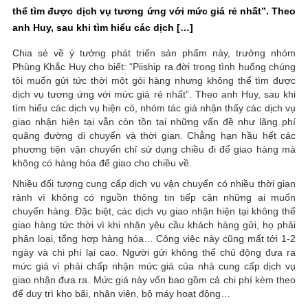
thể tìm được dịch vụ tương ứng với mức giá rẻ nhất”. Theo
anh Huy, sau khi tìm hiểu các dịch […]
Chia sẻ về ý tưởng phát triển sản phẩm này, trưởng nhóm
Phùng Khắc Huy cho biết: “Piiship ra đời trong tình huống chúng
tôi muốn gửi tức thời một gói hàng nhưng không thể tìm được
dịch vụ tương ứng với mức giá rẻ nhất”. Theo anh Huy, sau khi
tìm hiểu các dịch vụ hiện có, nhóm tác giả nhận thấy các dịch vụ
giao nhận hiện tại vẫn còn tồn tại những vấn đề như lãng phí
quãng đường di chuyển và thời gian. Chẳng hạn hầu hết các
phương tiện vận chuyển chỉ sử dụng chiều đi để giao hàng mà
không có hàng hóa để giao cho chiều về.
Nhiều đối tượng cung cấp dịch vụ vận chuyển có nhiều thời gian
rảnh vì không có nguồn thông tin tiếp cận những ai muốn
chuyển hàng. Đặc biệt, các dịch vụ giao nhận hiện tại không thể
giao hàng tức thời vì khi nhận yêu cầu khách hàng gửi, họ phải
phân loại, tổng hợp hàng hóa… Công việc này cũng mất tới 1-2
ngày và chi phí lại cao. Người gửi không thể chủ động đưa ra
mức giá vì phải chấp nhận mức giá của nhà cung cấp dịch vụ
giao nhận đưa ra. Mức giá này vốn bao gồm cả chi phí kèm theo
để duy trì kho bãi, nhân viên, bộ máy hoạt động…