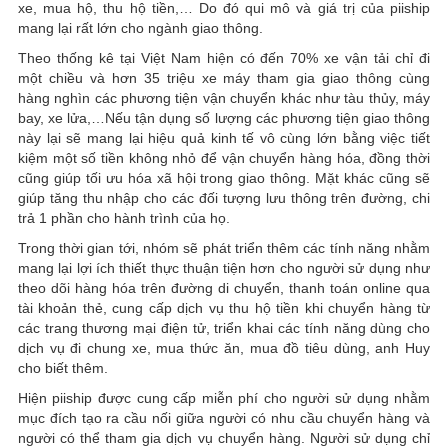
xe, mua hộ, thu hộ tiền,… Do đó qui mô và giá trị của piiship
mang lại rất lớn cho ngành giao thông.
Theo thống kê tại Việt Nam hiện có đến 70% xe vận tải chỉ đi
một chiều và hơn 35 triệu xe máy tham gia giao thông cùng
hàng nghìn các phương tiện vận chuyển khác như tàu thủy, máy
bay, xe lửa,…Nếu tận dụng số lượng các phương tiện giao thông
này lại sẽ mang lại hiệu quả kinh tế vô cùng lớn bằng việc tiết
kiệm một số tiền không nhỏ để vận chuyển hàng hóa, đồng thời
cũng giúp tối ưu hóa xã hội trong giao thông. Mặt khác cũng sẽ
giúp tăng thu nhập cho các đối tượng lưu thông trên đường, chi
trả 1 phần cho hành trình của họ.
Trong thời gian tới, nhóm sẽ phát triển thêm các tính năng nhằm
mang lại lợi ích thiết thực thuận tiện hơn cho người sử dụng như
theo dõi hàng hóa trên đường di chuyển, thanh toán online qua
tài khoản thẻ, cung cấp dịch vụ thu hộ tiền khi chuyển hàng từ
các trang thương mại điện tử, triển khai các tính năng dùng cho
dịch vụ đi chung xe, mua thức ăn, mua đồ tiêu dùng, anh Huy
cho biết thêm.
Hiện piiship được cung cấp miễn phí cho người sử dụng nhằm
mục đích tạo ra cầu nối giữa người có nhu cầu chuyển hàng và
người có thể tham gia dịch vụ chuyển hàng. Người sử dụng chỉ