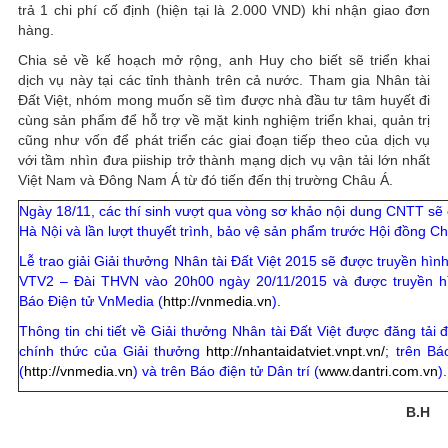
trả 1 chi phí cố định (hiện tại là 2.000 VND) khi nhận giao đơn
hàng.
Chia sẻ về kế hoạch mở rộng, anh Huy cho biết sẽ triển khai
dịch vụ này tại các tỉnh thành trên cả nước. Tham gia Nhân tài
Đất Việt, nhóm mong muốn sẽ tìm được nhà đầu tư tâm huyết đi
cùng sản phẩm để hỗ trợ về mặt kinh nghiệm triển khai, quản trị
cũng như vốn để phát triển các giai đoạn tiếp theo của dịch vụ
với tầm nhìn đưa piiship trở thành mạng dịch vụ vận tải lớn nhất
Việt Nam và Đông Nam Á từ đó tiến đến thị trường Châu Á.
Ngày 18/11, các thí sinh vượt qua vòng sơ khảo nội dung CNTT sẽ c
Hà Nội và lần lượt thuyết trình, bảo vệ sản phẩm trước Hội đồng C
Lễ trao giải Giải thưởng Nhân tài Đất Việt 2015 sẽ được truyền hình
VTV2 – Đài THVN vào 20h00 ngày 20/11/2015 và được truyền hì
Báo Điện tử VnMedia (
http://vnmedia.vn
).
Thông tin chi tiết về Giải thưởng Nhân tài Đất Việt được đăng tải 
chính thức của Giải thưởng
http://nhantaidatviet.vnpt.vn/
; trên B
(
http://vnmedia.vn
) và trên Báo điện tử Dân trí (
www.dantri.com.vn
).
B.H