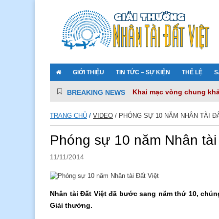
GIỚI THIỆU
TIN TỨC – SỰ KIỆN
THỂ LỆ
S
Khai mạc vòng chung khảo
BREAKING NEWS
VNPT – hai thập kỷ đồng 
VNPT iKNOW – Trợ lý số k
TRANG CHỦ
/
VIDEO
/
PHÓNG SỰ 10 NĂM NHÂN TÀI Đ
Camera make in Vietnam gi
Lễ trao giải Nhân tài Đất 
Phóng sự 10 năm Nhân tài 
11/11/2014
Nhân tài Đất Việt đã bước sang năm thứ 10, chúng 
Giải thưởng.