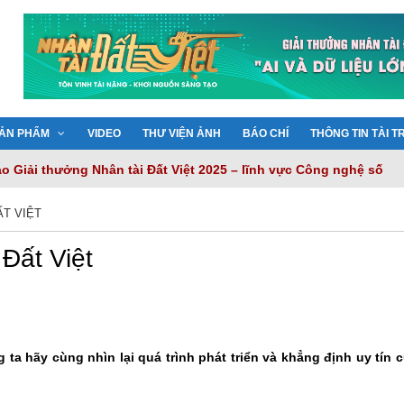
ẢN PHẨM
VIDEO
THƯ VIỆN ẢNH
BÁO CHÍ
THÔNG TIN TÀI T
 Giải thưởng Nhân tài Đất Việt 2025 – lĩnh vực Công nghệ số
hành, kiến tạo sức mạnh Nhân tài Đất Việt
iến tạo nền tảng tri thức thông minh cho chuyển đổi số quốc gia
ẤT VIỆT
ải quyết nỗi lo về bảo mật dữ liệu
Việt 2025: 20 năm hành trình tôn vinh trí tuệ Việt
Đất Việt
ta hãy cùng nhìn lại quá trình phát triển và khẳng định uy tín 