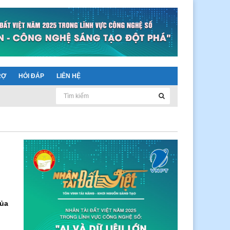
RỢ
HỎI ĐÁP
LIÊN HỆ
của