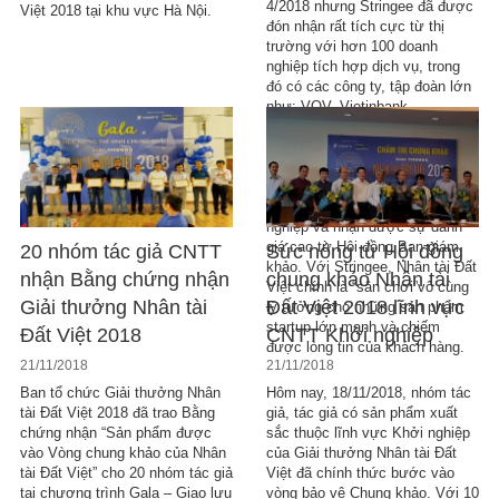
4/2018 nhưng Stringee đã được
Việt 2018 tại khu vực Hà Nội.
đón nhận rất tích cực từ thị
trường với hơn 100 doanh
nghiệp tích hợp dịch vụ, trong
đó có các công ty, tập đoàn lớn
như: VOV, Vietinbank,
NextTech, VNDirect… Lần đầu
tiên tham dự Giải thưởng Nhân
tài Đất Việt 2018, Stringee đã
mang về cho mình giải Nhì
thuộc lĩnh vực CNTT Khởi
nghiệp và nhận được sự đánh
giá cao từ Hội đồng Ban giám
20 nhóm tác giả CNTT
Sức nóng từ Hội đồng
khảo. Với Stringee, Nhân tài Đất
nhận Bằng chứng nhận
chung khảo Nhân tài
Việt chính là “sân chơi”vô cùng
Giải thưởng Nhân tài
Đất Việt 2018 lĩnh vực
lý tưởng cho những sản phẩm
startup lớn mạnh và chiếm
Đất Việt 2018
CNTT Khởi nghiệp
được lòng tin của khách hàng.
21/11/2018
21/11/2018
Ban tổ chức Giải thưởng Nhân
Hôm nay, 18/11/2018, nhóm tác
tài Đất Việt 2018 đã trao Bằng
giả, tác giả có sản phẩm xuất
chứng nhận “Sản phẩm được
sắc thuộc lĩnh vực Khởi nghiệp
vào Vòng chung khảo của Nhân
của Giải thưởng Nhân tài Đất
tài Đất Việt” cho 20 nhóm tác giả
Việt đã chính thức bước vào
tại chương trình Gala – Giao lưu
vòng bảo vệ Chung khảo. Với 10