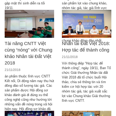
gặp mặt thí sinh diễn ra tối
sản phẩm lọt vào chung khảo,
19/11.
nhóm tác giả, tác giả lĩnh vực
Khởi nghiêp phải bảo vệ trước
Hội đồng giám khảo về tính ưu
việt của sản phẩm, công nghệ
nổi bật, khả năng ứng dụng và
mô hình kinh doanh. Đây là lĩnh
vực có số lượng sản phẩm lọt
chung khảo đông đảo nhất.
Tài năng CNTT Việt
Nhân tài Đất Việt 2018:
cùng “nóng” với Chung
Hợp tác để thành công
khảo Nhân tài Đất Việt
21/11/2018
2018
Với thông điệp “Hợp tác để
thành công”, ngày 19/11, Ban Tổ
21/11/2018
chức Giải thưởng Nhân tài đất
ản phẩm thuộc lĩnh vực CNTT
Việt 2018 đã tổ chức buổi Hội
Kết nối, Di động năm nay thu hút
thảo, chia sẻ thông tin và tìm
đông đảo số lượng tác giả. Các
kiếm cơ hội hợp tác với 20
sản phẩm được Hội đồng sơ
nhóm tác giả, tác giả xuất sắc
khảo đánh giá đi đúng xu thế
lọt vào Chung khảo Giải thưởng
công nghệ cũng như hướng tới
lĩnh vực CNTT.
những vấn đề nóng trong xã hội
hiện nay. Hội đồng sơ khảo đã
phải cân nhắc, lựa chọn rất kỹ