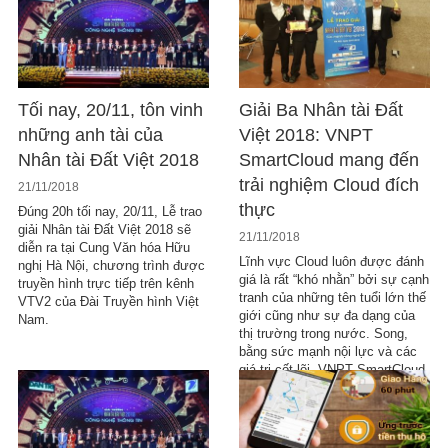
lưỡng những đại diện đi tiếp vào
vòng trong. Do vậy, sức nóng
của vòng bảo vệ chung khảo
cũng không hề giảm…
Tối nay, 20/11, tôn vinh
Giải Ba Nhân tài Đất
những anh tài của
Việt 2018: VNPT
Nhân tài Đất Việt 2018
SmartCloud mang đến
trải nghiệm Cloud đích
21/11/2018
thực
Đúng 20h tối nay, 20/11, Lễ trao
giải Nhân tài Đất Việt 2018 sẽ
21/11/2018
diễn ra tại Cung Văn hóa Hữu
Lĩnh vực Cloud luôn được đánh
nghị Hà Nội, chương trình được
giá là rất “khó nhằn” bởi sự cạnh
truyền hình trực tiếp trên kênh
tranh của những tên tuổi lớn thế
VTV2 của Đài Truyền hình Việt
giới cũng như sự đa dạng của
Nam.
thị trường trong nước. Song,
bằng sức mạnh nội lực và các
giá trị cốt lõi, VNPT SmartCloud
đã khẳng định được công nghệ
và bản sắc dịch vụ của chính
mình. Tại Lễ trao giải của Giải
thưởng Nhân tài Đất Việt 2018,