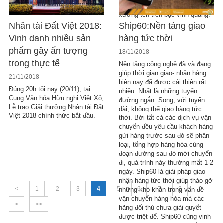
VNPT SmartCloud đã được
xướng tên trên bục vinh quang.
Nhân tài Đất Việt 2018:
Ship60:Nền tảng giao
Vinh danh nhiều sản
hàng tức thời
phẩm gây ấn tượng
18/11/2018
trong thực tế
Nền tảng công nghệ đã và đang
giúp thời gian giao- nhận hàng
21/11/2018
hiện nay đã được cải thiện rất
Đúng 20h tối nay (20/11), tại
nhiều. Nhất là những tuyến
Cung Văn hóa Hữu nghị Việt Xô,
đường ngắn. Song, với tuyến
Lễ trao Giải thưởng Nhân tài Đất
dài, không thể giao hàng tức
Việt 2018 chính thức bắt đầu.
thời. Bởi tất cả các dịch vụ vận
chuyển đều yêu cầu khách hàng
gửi hàng trước sau đó sẽ phân
loại, tổng hợp hàng hóa cùng
đoạn đường sau đó mới chuyển
đi, quá trình này thường mất 1-2
ngày. Ship60 là giải pháp giao
nhận hàng tức thời giúp tháo gỡ
4
<
1
2
3
5
6
7
8
9
những khó khăn trong vấn đề
vận chuyển hàng hóa mà các
>
>>
hãng đối thủ chưa giải quyết
được triệt để. Ship60 cũng vinh