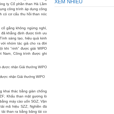
XEM NHIỀU
Công ty Cổ phần than Hà Lầm
dụng công trình áp dụng công
h có cơ cấu thu hồi than nóc
, cố gắng không ngừng nghỉ,
à đã khẳng định được tính ưu
 Tính sáng tạo, hiệu quả kinh
 với nhóm tác giả cho ra đời
i khi “rinh” được giải WIPO
ệt Nam, Công trình được ghi
lò được nhận Giải thưởng WIPO
g khai thác bằng giàn chống
 ZF; Khấu than mặt gương lò
ợ bằng máy cào uốn SGZ; Vận
n tải mã hiệu SZZ; Nghiền đá
ải than ra bằng băng tải co