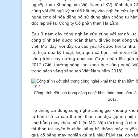
nghiệp than Khoáng sản Việt Nam (TKV), lãnh đạo 
cùng với đội ngũ kỹ sư đã bắt tay vào nghiên cứu áp 
nghệ cơ giới hóa đồng bộ sử dụng giàn chống tự hàn
độc lập để tại Công ty Cổ phần than Hà Lầm.
Sau 3 năm dày công nghiên cứu cùng với sự nỗ lực
công trình trên được hoàn thành, đi vào hoạt động v
việt. Mới đây, với đầy đủ các yếu tố được hội tụ như:
tế, hiệu quả kỹ thuật, hiệu quả xã hội… niềm vui đối
công trình này dường như còn được nhân lên gấp bộ
2017 (Giải thưởng sáng tạo khoa học công nghệ Vi
trong sách vàng sáng tạo Việt Nam năm 2018).
Công trình đột phá trong công nghệ khai thác than hầm 
2017.
Hệ thống áp dụng công nghệ chống giữ khoảng khôn
tự hành có cơ cấu thu hồi than nóc độc lập mã hiệu
chợ bằng máy khấu mã hiệu MG. Vận tải trong lò ch
tải than tại tuyến lò chân bằng hệ thống máy truyề
quá cỡ bằng máy nghiền đá mã hiệu PLM sau đó vận t