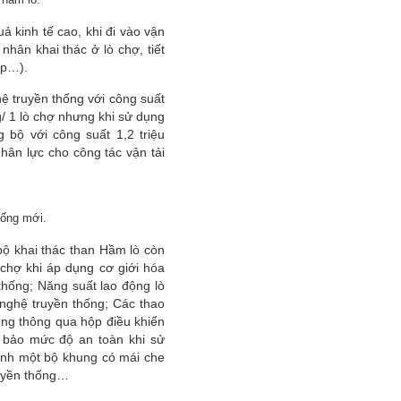
ả kinh tế cao, khi đi vào vận
hân khai thác ở lò chợ, tiết
hép…).
hệ truyền thống với công suất
/ 1 lò chợ nhưng khi sử dụng
 bộ với công suất 1,2 triệu
hân lực cho công tác vận tải
hống mới.
bộ khai thác than Hầm lò còn
 chợ khi áp dụng cơ giới hóa
thống; Năng suất lao động lò
 nghệ truyền thống; Các thao
ộng thông qua hộp điều khiển
 bảo mức độ an toàn khi sử
ành một bộ khung có mái che
ruyền thống…