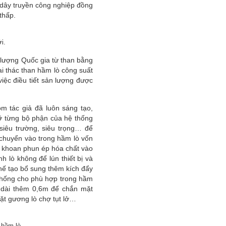
 dây truyền công nghiệp đồng
thấp.
i.
 lượng Quốc gia từ than bằng
i thác than hầm lò công suất
iệc điều tiết sản lượng được
óm tác giả đã luôn sáng tạo,
dỡ từng bộ phận của hệ thống
 siêu trường, siêu trọng… để
n chuyển vào trong hầm lò vốn
p khoan phun ép hóa chất vào
h lò không để lún thiết bị và
chế tạo bổ sung thêm kích đẩy
chống cho phù hợp trong hầm
 dài thêm 0,6m để chắn mặt
 mặt gương lò chợ tụt lở…
 hầm lò.