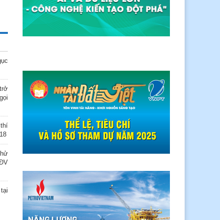
gục
trở
gọi
thí
018
thử
TĐV
tại