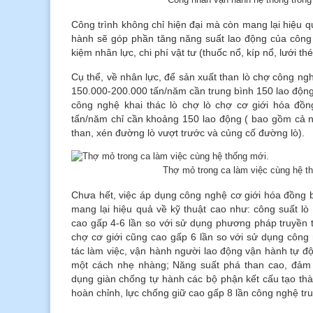
Công trình không chỉ hiện đại mà còn mang lại hiệu qu
hành sẽ góp phần tăng năng suất lao động của công n
kiệm nhân lực, chi phí vật tư (thuốc nổ, kíp nổ, lưới t
Cụ thể, về nhân lực, để sản xuất than lò chợ công ng
150.000-200.000 tấn/năm cần trung bình 150 lao động
công nghệ khai thác lò chợ lò chợ cơ giới hóa đồng
tấn/năm chỉ cần khoảng 150 lao động ( bao gồm cả n
than, xén đường lò vượt trước và củng cố đường lò).
Thợ mỏ trong ca làm việc cùng hệ t
Chưa hết, việc áp dụng công nghệ cơ giới hóa đồng 
mang lại hiệu quả về kỹ thuật cao như: công suất lò
cao gấp 4-6 lần so với sử dụng phương pháp truyền 
chợ cơ giới cũng cao gấp 6 lần so với sử dụng công
tác làm việc, vận hành người lao động vận hành tự đ
một cách nhẹ nhàng; Năng suất phá than cao, đảm
dụng giàn chống tự hành các bộ phận kết cấu tạo th
hoàn chỉnh, lực chống giữ cao gấp 8 lần công nghệ t