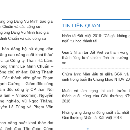
TIN LIÊN QUAN
g ông Đặng Vũ Minh trao giải
Nhân tài Đất Việt 2018: “Cô gái không 
Minh Chuẩn và các cộng sự.
ngã” tự học thành tài
i hóa đồng bộ sử dụng dàn
Giải 3 Nhân tài Đất Việt và tham vọng 
nâng cao năng suất khai thác”
thành “ông lớn” chiếm lĩnh thị trường 
lục tại Công ty Than Hà Lầm.
xe
công trình: Lê Minh Chuẩn –
ồng chủ nhiệm: Đặng Thanh
Chùm ảnh: Màn đấu trí giữa BGK và 
. Các thành viên gồm: Phạm
sinh trong buổi thi Chung khảo NTĐV 2
Mạnh Cường – Giám đốc công
iám đốc công ty CP than Núi
Muôn vẻ tâm trạng thí sinh trước 
à lầm – Vinacomin), Nguyễn
thách cuối cùng của Giải thưởng N
ng nghiệp, Vũ Ngọc Thắng,
2018
guyễn Lê Tùng và Phạm Văn
Những ứng dụng di động xuất sắc nhất 
Giải thưởng Nhân tài Đất Việt 2018
ao năng suất khai thác đạt
 là lãnh đạo Tập đoàn Công