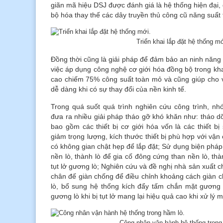
giãn mã hiệu DSJ được đánh giá là hệ thống hiện đại,
bộ hóa thay thế các dây truyền thủ công cũ năng suất 
Triển khai lắp đặt hệ thống mớ
Đồng thời cũng là giải pháp để đảm bảo an ninh năng
việc áp dụng công nghệ cơ giới hóa đồng bộ trong kha
cao chiếm 75% công suất toàn mỏ và cũng giúp cho v
dễ dàng khi có sự thay đổi của nền kinh tế.
Trong quá suốt quá trình nghiên cứu công trình, nh
đưa ra nhiều giải pháp tháo gỡ khó khăn như: tháo 
bao gồm các thiết bị cơ giới hóa vốn là các thiết bị
giảm trọng lượng, kích thước thiết bị phù hợp với vậ
có không gian chật hẹp để lắp đặt; Sử dụng biện phá
nền lò, thành lò để gia cố đông cứng than nền lò, thàn
tụt lở gương lò; Nghiên cứu và đề nghị nhà sản xuất 
chân đế giàn chống để điều chỉnh khoảng cách giàn 
lò, bổ sung hệ thống kích đẩy tấm chắn mặt gương
gương lò khi bị tụt lở mang lại hiệu quả cao khi xử lý
Công nhân vận hành hệ thống trong