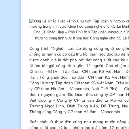
Ông Lê Khắc Hiệp – Phó Chủ tịch Tập đoàn Vingroup cùn
thưởng trong lĩnh vực Khoa học Công nghệ cho KS Lê 
Công trình “Nghiên cứu áp dụng công nghệ cơ giớ
chống tự hành có cơ cấu thu hồi than nóc độc lập để 
được đánh giá là đột phá bởi đạt công suất cao kỷ 
Nhóm tác giả công trình gồm 12 người. Chủ nhiệm 
Chủ tịch HĐTV – Tập đoàn CN than KS Việt Nam. Đ
Hải : Tổng giám đốc Tập đoàn CN than KS Việt Nam
Công Hương: Tập đoàn CN than KS Việt Nam, Trần 
ty CP than Hà lầm – Vinacomin, Ngô Thế Phiệt – G
Béo ( nguyên giám đốc Giám đốc công ty CP than H
Việt Cường – Công ty CP tư vấn đầu tư Mỏ và cô
Trương Ngọc Linh, Đinh Trung Kiên, Đỗ Trung, N
Thắng cùng Công ty CP than Hà lầm – Vinacomin.
Xuất phát từ thực tiễn cũng như mong muốn nâng c
công suất cao kỷ lục, nhóm tác giả gồm 12 người