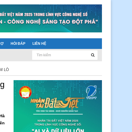
RỢ
HỎI ĐÁP
LIÊN HỆ
M LÒ
ng
 Hà
iên