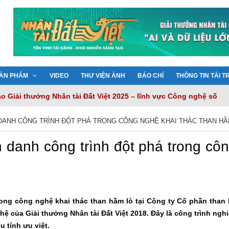
ẢN PHẨM
VIDEO
THƯ VIỆN ẢNH
BÁO CHÍ
THÔNG TIN TÀI T
 Giải thưởng Nhân tài Đất Việt 2025 – lĩnh vực Công nghệ số
hành, kiến tạo sức mạnh Nhân tài Đất Việt
iến tạo nền tảng tri thức thông minh cho chuyển đổi số quốc gia
H DANH CÔNG TRÌNH ĐỘT PHÁ TRONG CÔNG NGHỆ KHAI THÁC THAN HẦ
ải quyết nỗi lo về bảo mật dữ liệu
Việt 2025: 20 năm hành trình tôn vinh trí tuệ Việt
h danh công trình đột phá trong cô
trong công nghệ khai thác than hầm lò tại Công ty Cổ phần than
 của Giải thưởng Nhân tài Đất Việt 2018. Đây là công trình ngh
 tính ưu việt.