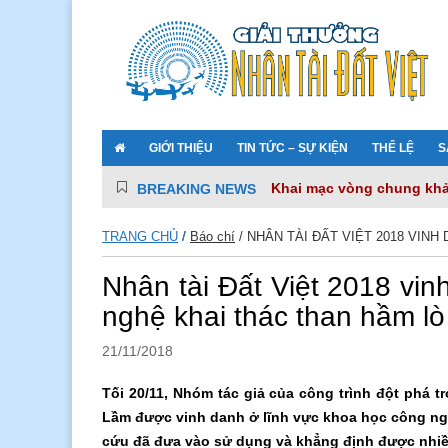
GIỚI THIỆU
TIN TỨC – SỰ KIỆN
THỂ LỆ
S
Khai mạc vòng chung khảo
BREAKING NEWS
VNPT – hai thập kỷ đồng 
VNPT iKNOW – Trợ lý số k
TRANG CHỦ
/
Báo chí
/
NHÂN TÀI ĐẤT VIỆT 2018 VIN
Camera make in Vietnam gi
Lễ trao giải Nhân tài Đất 
Nhân tài Đất Việt 2018 vin
nghệ khai thác than hầm lò
21/11/2018
Tối 20/11, Nhóm tác giả của công trình đột phá 
Lầm được vinh danh ở lĩnh vực khoa học công nghệ
cứu đã đưa vào sử dụng và khẳng định được nhiều