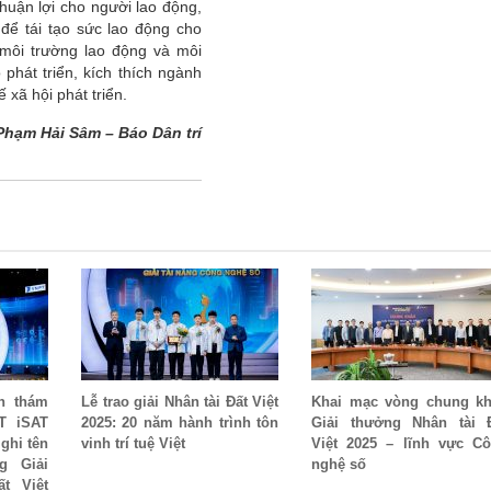
thuận lợi cho người lao động,
để tái tạo sức lao động cho
 môi trường lao động và môi
hát triển, kích thích ngành
 xã hội phát triển.
Phạm Hải Sâm – Báo Dân trí
n thám
Lễ trao giải Nhân tài Đất Việt
Khai mạc vòng chung k
T iSAT
2025: 20 năm hành trình tôn
Giải thưởng Nhân tài 
 ghi tên
vinh trí tuệ Việt
Việt 2025 – lĩnh vực C
g Giải
nghệ số
t Việt