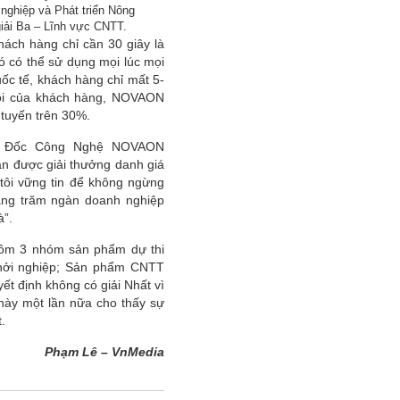
ghiệp và Phát triển Nông
giải Ba – Lĩnh vực CNTT.
ách hàng chỉ cần 30 giây là
đó có thể sử dụng mọi lúc mọi
uốc tế, khách hàng chỉ mất 5-
hồi của khách hàng, NOVAON
 tuyến trên 30%.
ám Đốc Công Nghệ NOVAON
ận được giải thưởng danh giá
 tôi vững tin để không ngừng
hàng trăm ngàn doanh nghiệp
à”.
 gồm 3 nhóm sản phẩm dự thi
hởi nghiệp; Sản phẩm CNTT
ết định không có giải Nhất vì
này một lần nữa cho thấy sự
.
Phạm Lê – VnMedia