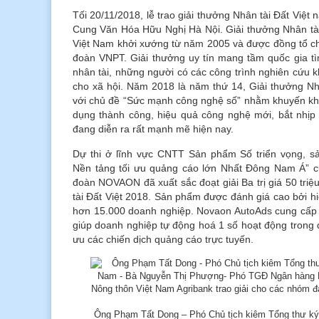
Tối 20/11/2018, lễ trao giải thưởng Nhân tài Đất Việt
Cung Văn Hóa Hữu Nghị Hà Nội. Giải thưởng Nhân tài
Việt Nam khởi xướng từ năm 2005 và được đồng tổ ch
đoàn VNPT. Giải thưởng uy tín mang tầm quốc gia tì
nhân tài, những người có các công trình nghiên cứu kho
cho xã hội. Năm 2018 là năm thứ 14, Giải thưởng Nh
với chủ đề “Sức mạnh công nghệ số” nhằm khuyến k
dụng thành công, hiệu quả công nghệ mới, bắt nhịp
đang diễn ra rất mạnh mẽ hiện nay.
Dự thi ở lĩnh vực CNTT Sản phẩm Số triển vọng, 
Nền tảng tối ưu quảng cáo lớn Nhất Đông Nam Á” c
đoàn NOVAON đã xuất sắc đoạt giải Ba trị giá 50 tri
tài Đất Việt 2018. Sản phẩm được đánh giá cao bởi hi
hơn 15.000 doanh nghiệp. Novaon AutoAds cung cấp 
giúp doanh nghiệp tự động hoá 1 số hoạt động trong qu
ưu các chiến dịch quảng cáo trực tuyến.
Ông Phạm Tất Dong – Phó Chủ tịch kiêm Tổng thư ký