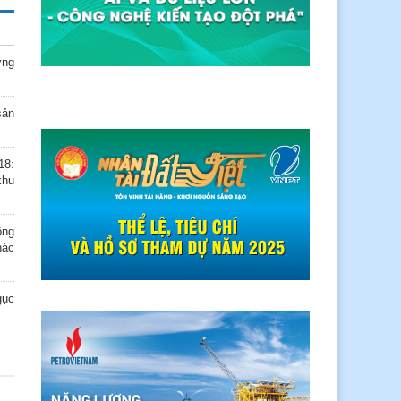
ởng
sản
18:
khu
ông
hác
gục