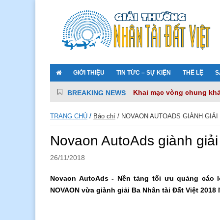
GIỚI THIỆU
TIN TỨC – SỰ KIỆN
THỂ LỆ
S
Khai mạc vòng chung khảo
BREAKING NEWS
VNPT – hai thập kỷ đồng 
VNPT iKNOW – Trợ lý số k
TRANG CHỦ
/
Báo chí
/
NOVAON AUTOADS GIÀNH GIẢI B
Camera make in Vietnam gi
Lễ trao giải Nhân tài Đất 
Novaon AutoAds giành giải
26/11/2018
Novaon AutoAds - Nền tảng tối ưu quảng cáo 
NOVAON vừa giành giải Ba Nhân tài Đất Việt 2018 