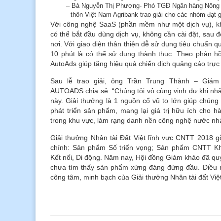
– Bà Nguyễn Thị Phượng- Phó TGĐ Ngân hàng Nông n
thôn Việt Nam Agribank trao giải cho các nhóm đạt 
Với công nghệ SaaS (phần mềm như một dịch vụ), kh
có thể bắt đầu dùng dịch vụ, không cần cài đặt, sau 
nơi. Với giao diện thân thiện dễ sử dụng tiêu chuẩn q
10 phút là có thể sử dụng thành thục. Theo phản 
AutoAds giúp tăng hiệu quả chiến dịch quảng cáo trực
Sau lễ trao giải, ông Trần Trung Thành – Gi
AUTOADS chia sẻ: “Chúng tôi vô cùng vinh dự khi nh
này. Giải thưởng là 1 nguồn cổ vũ to lớn giúp chúng
phát triển sản phẩm, mang lại giá trị hữu ích cho 
trong khu vực, làm rạng danh nền công nghệ nước nh
Giải thưởng Nhân tài Đất Việt lĩnh vực CNTT 2018
chính: Sản phẩm Số triển vọng; Sản phẩm CNTT K
Kết nối, Di động. Năm nay, Hội đồng Giám khảo đã quy
chưa tìm thấy sản phẩm xứng đáng đứng đầu. Điều 
công tâm, minh bạch của Giải thưởng Nhân tài đất Việt