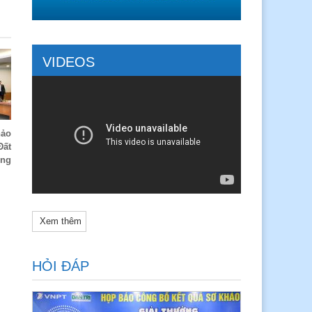
VIDEOS
hảo
Đất
ông
Xem thêm
HỎI ĐÁP