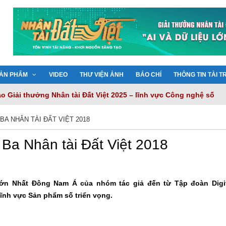
ẢN PHẨM
VIDEO
THƯ VIỆN ẢNH
BÁO CHÍ
THÔNG TIN TÀI T
 Giải thưởng Nhân tài Đất Việt 2025 – lĩnh vực Công nghệ số
hành, kiến tạo sức mạnh Nhân tài Đất Việt
iến tạo nền tảng tri thức thông minh cho chuyển đổi số quốc gia
A NHÂN TÀI ĐẤT VIỆT 2018
ải quyết nỗi lo về bảo mật dữ liệu
Việt 2025: 20 năm hành trình tôn vinh trí tuệ Việt
 Ba Nhân tài Đất Việt 2018
lớn Nhất Đông Nam Á của nhóm tác giả đến từ Tập đoàn Digi
lĩnh vực Sản phẩm số triển vọng.