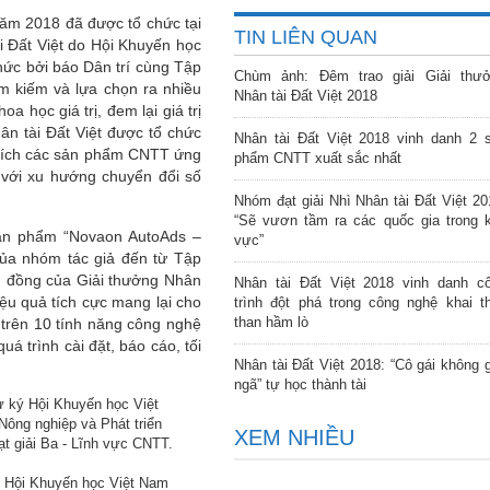
 năm 2018 đã được tổ chức tại
TIN LIÊN QUAN
 Đất Việt do Hội Khuyến học
ức bởi báo Dân trí cùng Tập
Chùm ảnh: Đêm trao giải Giải thư
m kiếm và lựa chọn ra nhiều
Nhân tài Đất Việt 2018
a học giá trị, đem lại giá trị
ân tài Đất Việt được tổ chức
Nhân tài Đất Việt 2018 vinh danh 2 
hích các sản phẩm CNTT ứng
phẩm CNTT xuất sắc nhất
 với xu hướng chuyển đổi số
Nhóm đạt giải Nhì Nhân tài Đất Việt 20
“Sẽ vươn tầm ra các quốc gia trong 
sản phẩm “Novaon AutoAds –
vực”
ủa nhóm tác giả đến từ Tập
ệu đồng của Giải thưởng Nhân
Nhân tài Đất Việt 2018 vinh danh c
ệu quả tích cực mang lại cho
trình đột phá trong công nghệ khai t
than hầm lò
trên 10 tính năng công nghệ
á trình cài đặt, báo cáo, tối
Nhân tài Đất Việt 2018: “Cô gái không 
ngã” tự học thành tài
XEM NHIỀU
 Hội Khuyến học Việt Nam