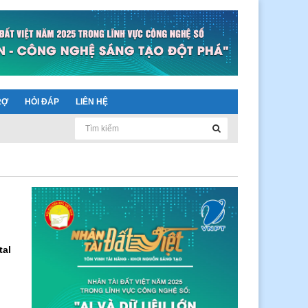
RỢ
HỎI ĐÁP
LIÊN HỆ
tal